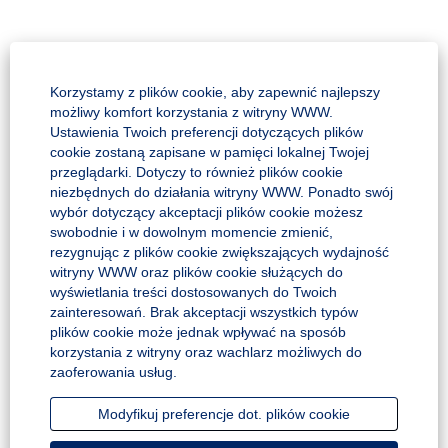
Korzystamy z plików cookie, aby zapewnić najlepszy
możliwy komfort korzystania z witryny WWW.
Ustawienia Twoich preferencji dotyczących plików
cookie zostaną zapisane w pamięci lokalnej Twojej
przeglądarki. Dotyczy to również plików cookie
niezbędnych do działania witryny WWW. Ponadto swój
Polityka prywatności
wybór dotyczący akceptacji plików cookie możesz
swobodnie i w dowolnym momencie zmienić,
Mapa Strony
rezygnując z plików cookie zwiększających wydajność
witryny WWW oraz plików cookie służących do
Deklaracja dostępności
wyświetlania treści dostosowanych do Twoich
zainteresowań. Brak akceptacji wszystkich typów
Zgłoś uwagi
plików cookie może jednak wpływać na sposób
korzystania z witryny oraz wachlarz możliwych do
zaoferowania usług.
O
O
O
O
O
Modyfikuj preferencje dot. plików cookie
t
t
t
t
t
w
w
w
w
w
i
i
i
i